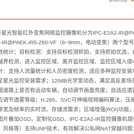
星光智能红外变焦网络监控摄像机分为IPC-E2A2-IR@PAEK
2A2-IR@PAEK-IR5-Z60-VF（6~9mm，电动变
数统计；目标检测：支持目标检测抓拍，支持抓拍优选，
越界检测、进入监控区域、离开监控区域、监控区域入侵
计：支持人流量统计和人员密度检测，适应多种监控安装场景
足星光监控安装需求；120dB光学宽动态，满足高反差
据道路上是否有运动车辆，自动调节画面亮度；自适应透
应调节透雾等级；H.265、SVC可伸缩视频编码算法，
带宽及帧率的实时流、存储流需求；区域增强(ROI)功
图片叠加OSD，定制化OSD，
IPC-E2A2-IR监控摄像机
提
风格等）支持UNP技术，有效解决公私网NAT穿越问题；支