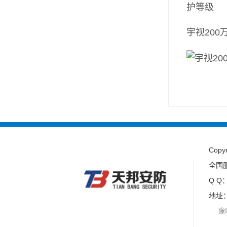
护等级
宇视20
Cop
全国服
Q Q
地址
豫IC