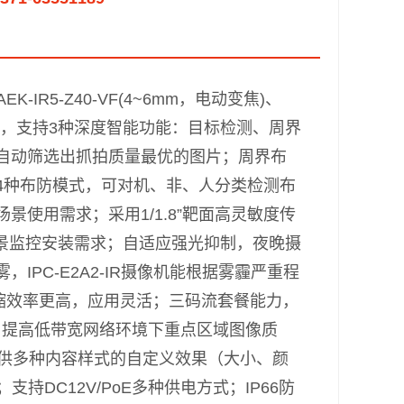
-IR5-Z40-VF(4~6mm，电动变焦)、
焦）两个型号，支持3种深度智能功能：目标检测、周界
自动筛选出抓拍质量最优的图片；周界布
4种布防模式，可对机、非、人分类检测布
使用需求；采用1/1.8”靶面高灵敏度传
场景监控安装需求；自适应强光抑制，夜晚摄
雾，
IPC-E2A2-IR
摄像机能根据雾霾严重程
压缩效率更高，应用灵活；三码流套餐能力，
能，提高低带宽网络环境下重点区域图像质
供多种内容样式的自定义效果（大小、颜
持DC12V/PoE多种供电方式；IP66防