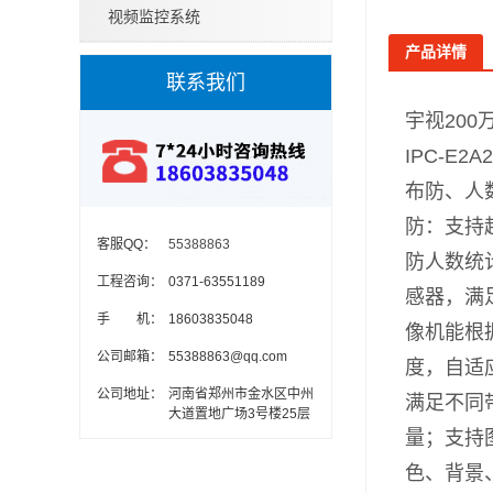
视频监控系统
产品详情
联系我们
宇视200万
IPC-E
布防、人
防：支持
客服QQ：
55388863
防人数统
工程咨询：
0371-63551189
感器，满
手 机：
18603835048
像机能根
公司邮箱：
55388863@qq.com
度，自适
公司地址：
河南省郑州市金水区中州
满足不同
大道置地广场3号楼25层
量；支持
色、背景、