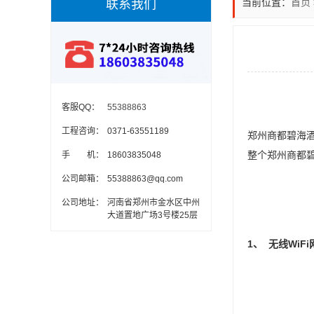
当前位置：
首页
联系我们
客服QQ：
55388863
工程咨询：
0371-63551189
郑州商都碧海
整个郑州商都碧
手 机：
18603835048
公司邮箱：
55388863@qq.com
公司地址：
河南省郑州市金水区中州
大道置地广场3号楼25层
1、 无线WiF